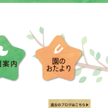
入園案内
園のお便り
おめでとう！
園のおたより(本町)