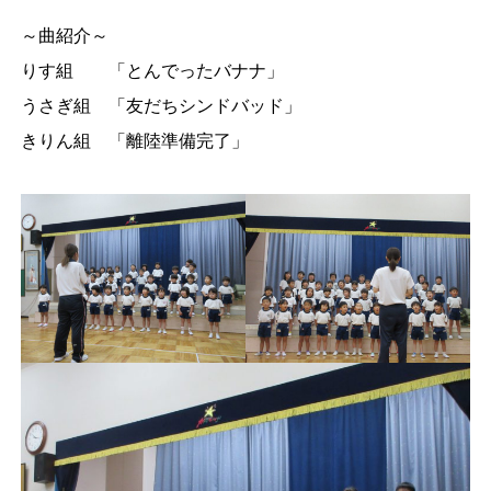
～曲紹介～
りす組 「とんでったバナナ」
うさぎ組 「友だちシンドバッド」
きりん組 「離陸準備完了」