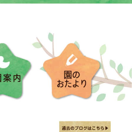
入園案内
園のお便り
園のおたより(本町)