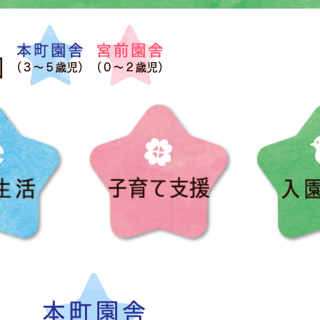
園の生活
子育て支援
８月お誕生会