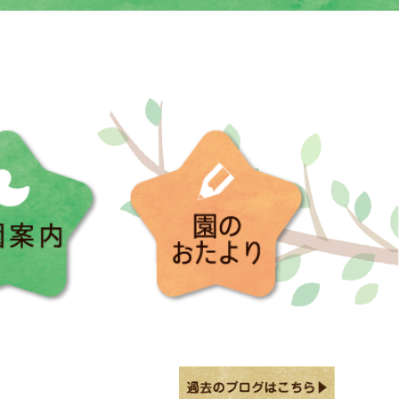
入園案内
園のお便り
園のおたより(本町)